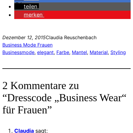
teilen
merken
Dezember 12, 2015
Claudia Reuschenbach
Business Mode Frauen
Businessmode
, 
elegant
, 
Farbe
, 
Mantel
, 
Material
, 
Styling
2 Kommentare zu
“Dresscode „Business Wear“
für Frauen”
Claudia
sagt: