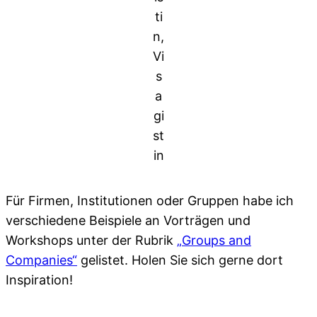
ti
n,
Vi
s
a
gi
st
in
Für Firmen, Institutionen oder Gruppen habe ich
verschiedene Beispiele an Vorträgen und
Workshops unter der Rubrik
„Groups and
Companies“
gelistet. Holen Sie sich gerne dort
Inspiration!