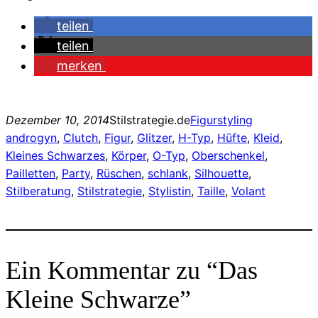
teilen
teilen
merken
Dezember 10, 2014
Stilstrategie.de
Figurstyling
androgyn
, 
Clutch
, 
Figur
, 
Glitzer
, 
H-Typ
, 
Hüfte
, 
Kleid
, 
Kleines Schwarzes
, 
Körper
, 
O-Typ
, 
Oberschenkel
, 
Pailletten
, 
Party
, 
Rüschen
, 
schlank
, 
Silhouette
, 
Stilberatung
, 
Stilstrategie
, 
Stylistin
, 
Taille
, 
Volant
Ein Kommentar zu “Das
Kleine Schwarze”