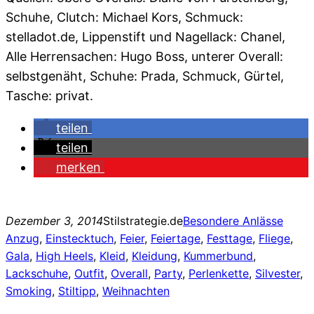
Schuhe, Clutch: Michael Kors, Schmuck:
stelladot.de, Lippenstift und Nagellack: Chanel,
Alle Herrensachen: Hugo Boss, unterer Overall:
selbstgenäht, Schuhe: Prada, Schmuck, Gürtel,
Tasche: privat.
teilen
teilen
merken
Dezember 3, 2014
Stilstrategie.de
Besondere Anlässe
Anzug
, 
Einstecktuch
, 
Feier
, 
Feiertage
, 
Festtage
, 
Fliege
, 
Gala
, 
High Heels
, 
Kleid
, 
Kleidung
, 
Kummerbund
, 
Lackschuhe
, 
Outfit
, 
Overall
, 
Party
, 
Perlenkette
, 
Silvester
, 
Smoking
, 
Stiltipp
, 
Weihnachten