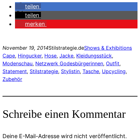
teilen
teilen
merken
November 19, 2014
Stilstrategie.de
Shows & Exhibitions
Cape
, 
Hingucker
, 
Hose
, 
Jacke
, 
Kleidungsstück
, 
Modenschau
, 
Netzwerk Godesbürgerinnen
, 
Outfit
, 
Statement
, 
Stilstrategie
, 
Stylistin
, 
Tasche
, 
Upcycling
, 
Zubehör
Schreibe einen Kommentar
Deine E-Mail-Adresse wird nicht veröffentlicht.