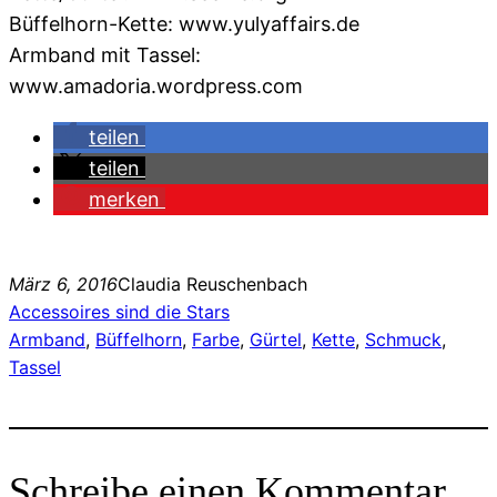
Büffelhorn-Kette: www.yulyaffairs.de
Armband mit Tassel:
www.amadoria.wordpress.com
teilen
teilen
merken
März 6, 2016
Claudia Reuschenbach
Accessoires sind die Stars
Armband
, 
Büffelhorn
, 
Farbe
, 
Gürtel
, 
Kette
, 
Schmuck
, 
Tassel
Schreibe einen Kommentar