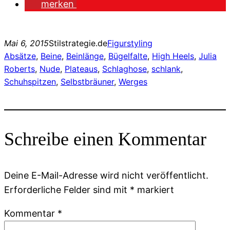
merken
Mai 6, 2015
Stilstrategie.de
Figurstyling
Absätze
, 
Beine
, 
Beinlänge
, 
Bügelfalte
, 
High Heels
, 
Julia
Roberts
, 
Nude
, 
Plateaus
, 
Schlaghose
, 
schlank
, 
Schuhspitzen
, 
Selbstbräuner
, 
Werges
Schreibe einen Kommentar
Deine E-Mail-Adresse wird nicht veröffentlicht.
Erforderliche Felder sind mit
*
markiert
Kommentar
*